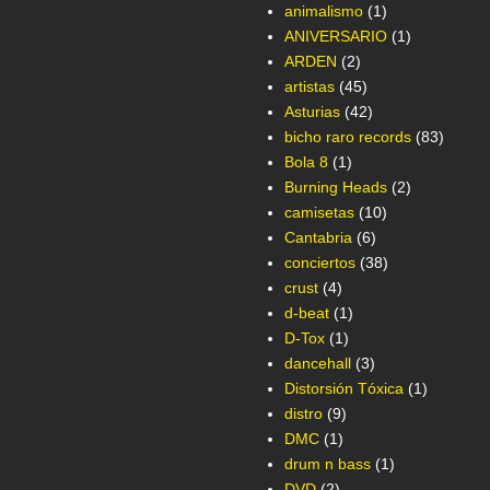
animalismo
(1)
ANIVERSARIO
(1)
ARDEN
(2)
artistas
(45)
Asturias
(42)
bicho raro records
(83)
Bola 8
(1)
Burning Heads
(2)
camisetas
(10)
Cantabria
(6)
conciertos
(38)
crust
(4)
d-beat
(1)
D-Tox
(1)
dancehall
(3)
Distorsión Tóxica
(1)
distro
(9)
DMC
(1)
drum n bass
(1)
DVD
(2)