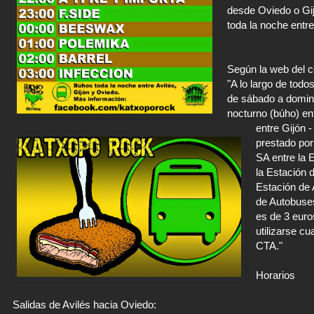
desde Oviedo o Gi
toda la noche entre
Según la web del c
"A lo largo de tod
de sábado a doming
nocturno (búho) en
entre Gijón -
prestado por
SA entre la 
la Estación 
Estación de 
de Autobuses
es de 3 euros
utilizarse cu
CTA."
Horarios
Salidas de Avilés hacia Oviedo: