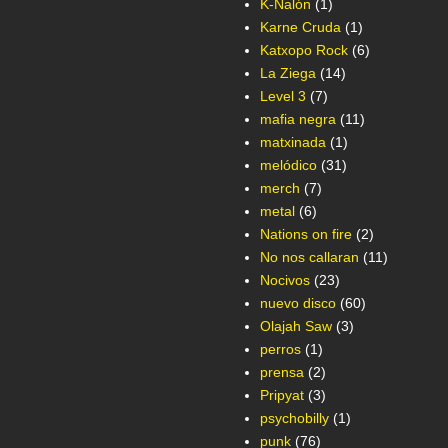
K-Nalón
(1)
Karne Cruda
(1)
Katxopo Rock
(6)
La Ziega
(14)
Level 3
(7)
mafia negra
(11)
matxinada
(1)
melódico
(31)
merch
(7)
metal
(6)
Nations on fire
(2)
No nos callaran
(11)
Nocivos
(23)
nuevo disco
(60)
Olajah Saw
(3)
perros
(1)
prensa
(2)
Pripyat
(3)
psychobilly
(1)
punk
(76)