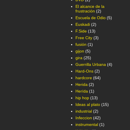
El alcance de la
frustración
(2)
Escuela de Odio
(5)
Euskadi
(2)
F.Side
(13)
Free City
(3)
fusión
(1)
gijon
(5)
gira
(25)
Guerrilla Urbana
(4)
Hard-Ons
(2)
hardcore
(64)
Herida
(2)
Herïda
(1)
hip hop
(13)
Ideas al plato
(15)
industrial
(2)
Infeccion
(42)
instrumental
(1)