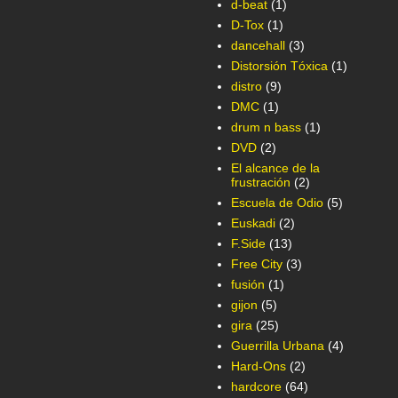
d-beat
(1)
D-Tox
(1)
dancehall
(3)
Distorsión Tóxica
(1)
distro
(9)
DMC
(1)
drum n bass
(1)
DVD
(2)
El alcance de la
frustración
(2)
Escuela de Odio
(5)
Euskadi
(2)
F.Side
(13)
Free City
(3)
fusión
(1)
gijon
(5)
gira
(25)
Guerrilla Urbana
(4)
Hard-Ons
(2)
hardcore
(64)