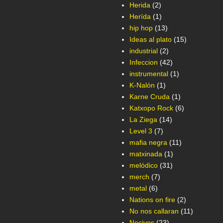
Herida
(2)
Herïda
(1)
hip hop
(13)
Ideas al plato
(15)
industrial
(2)
Infeccion
(42)
instrumental
(1)
K-Nalón
(1)
Karne Cruda
(1)
Katxopo Rock
(6)
La Ziega
(14)
Level 3
(7)
mafia negra
(11)
matxinada
(1)
melódico
(31)
merch
(7)
metal
(6)
Nations on fire
(2)
No nos callaran
(11)
Nocivos
(23)