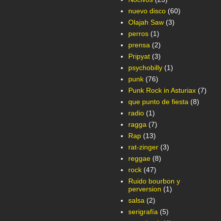
nuevo disco
(60)
Olajah Saw
(3)
perros
(1)
prensa
(2)
Pripyat
(3)
psychobilly
(1)
punk
(76)
Punk Rock in Asturiax
(7)
que punto de fiesta
(8)
radio
(1)
ragga
(7)
Rap
(13)
rat-zinger
(3)
reggae
(8)
rock
(47)
Ruido bourbon y
perversion
(1)
salsa
(2)
serigrafía
(5)