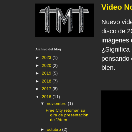
Video No
Nuevo vide
disco de 2
imágenes d
¿Significa
Archivo del blog
pensando e
►
2023
(1)
►
2020
(2)
bien.
►
2019
(5)
►
2018
(7)
►
2017
(8)
▼
2016
(11)
▼
noviembre
(1)
Free City retoman su
gira de presentación
de "Atem...
►
octubre
(2)