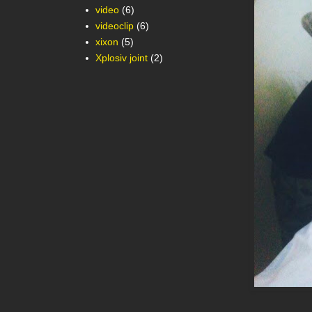
video
(6)
videoclip
(6)
xixon
(5)
Xplosiv joint
(2)