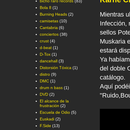
bicho raro records
(83)
Bola 8
(1)
Mientras u
Burning Heads
(2)
camisetas
(10)
Infección,
Cantabria
(6)
sellos Pot
conciertos
(38)
Muskaria e
crust
(4)
d-beat
(1)
estará dis
D-Tox
(1)
Ya habíamo
dancehall
(3)
del doble 
Distorsión Tóxica
(1)
distro
(9)
catálogo.
DMC
(1)
Aquí podéi
drum n bass
(1)
"Ruido,Bou
DVD
(2)
El alcance de la
frustración
(2)
Escuela de Odio
(5)
Euskadi
(2)
F.Side
(13)