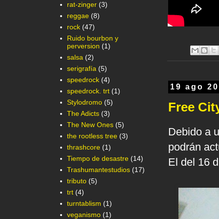
rat-zinger
(3)
reggae
(8)
rock
(47)
Ruido bourbon y
perversion
(1)
salsa
(2)
serigrafía
(5)
speedrock
(4)
19 ago 2
speedrock. trt
(1)
Stylodromo
(5)
Free Cit
The Adicts
(3)
The New Ones
(5)
Debido a u
the rootless tree
(3)
podrán act
thrashcore
(1)
Tiempo de desastre
(14)
El del 16 
Trashumantestudios
(17)
tributo
(5)
trt
(4)
turntablism
(1)
veganismo
(1)