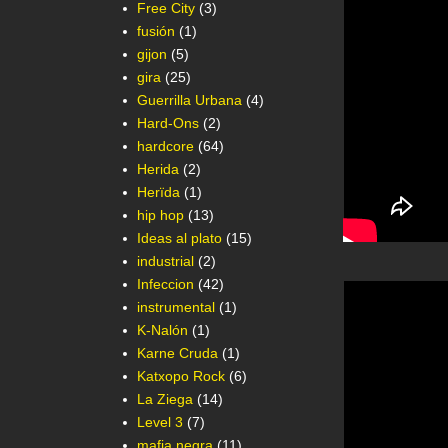
Free City
(3)
fusión
(1)
gijon
(5)
gira
(25)
Guerrilla Urbana
(4)
Hard-Ons
(2)
hardcore
(64)
Herida
(2)
Herïda
(1)
hip hop
(13)
Ideas al plato
(15)
industrial
(2)
Infeccion
(42)
instrumental
(1)
K-Nalón
(1)
Karne Cruda
(1)
Katxopo Rock
(6)
La Ziega
(14)
Level 3
(7)
mafia negra
(11)