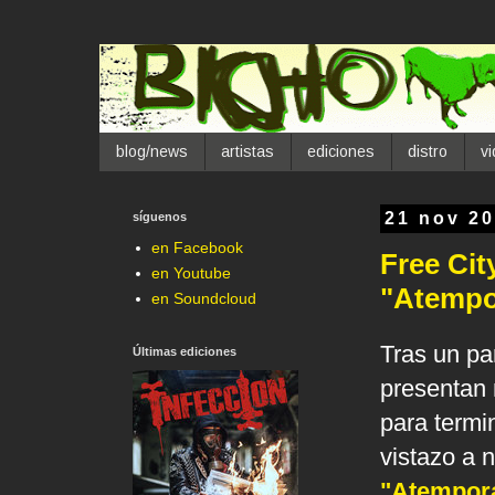
blog/news
artistas
ediciones
distro
v
síguenos
21 nov 2
en Facebook
Free Cit
en Youtube
"Atempo
en Soundcloud
Tras un p
Últimas ediciones
presentan 
para termi
vistazo a 
"Atempora