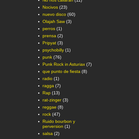
No nos callaran
(11)
Nocivos
(23)
nuevo disco
(60)
Olajah Saw
(3)
perros
(1)
prensa
(2)
Pripyat
(3)
psychobilly
(1)
punk
(76)
Punk Rock in Asturiax
(7)
que punto de fiesta
(8)
radio
(1)
ragga
(7)
Rap
(13)
rat-zinger
(3)
reggae
(8)
rock
(47)
Ruido bourbon y
perversion
(1)
salsa
(2)