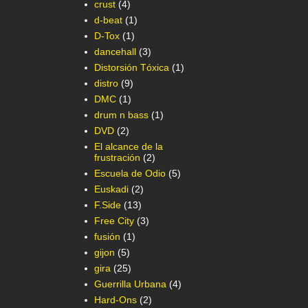
crust
(4)
d-beat
(1)
D-Tox
(1)
dancehall
(3)
Distorsión Tóxica
(1)
distro
(9)
DMC
(1)
drum n bass
(1)
DVD
(2)
El alcance de la
frustración
(2)
Escuela de Odio
(5)
Euskadi
(2)
F.Side
(13)
Free City
(3)
fusión
(1)
gijon
(5)
gira
(25)
Guerrilla Urbana
(4)
Hard-Ons
(2)