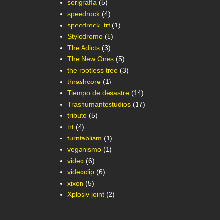
serigrafía
(5)
speedrock
(4)
speedrock. trt
(1)
Stylodromo
(5)
The Adicts
(3)
The New Ones
(5)
the rootless tree
(3)
thrashcore
(1)
Tiempo de desastre
(14)
Trashumantestudios
(17)
tributo
(5)
trt
(4)
turntablism
(1)
veganismo
(1)
video
(6)
videoclip
(6)
xixon
(5)
Xplosiv joint
(2)