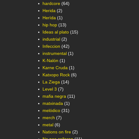
hardcore
(64)
Herida
(2)
Herïda
(1)
hip hop
(13)
Ideas al plato
(15)
industrial
(2)
Infeccion
(42)
instrumental
(1)
K-Nalón
(1)
Karne Cruda
(1)
Katxopo Rock
(6)
La Ziega
(14)
Level 3
(7)
mafia negra
(11)
matxinada
(1)
melódico
(31)
merch
(7)
metal
(6)
Nations on fire
(2)