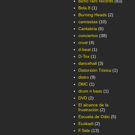
bicho raro records
(83)
Bola 8
(1)
Burning Heads
(2)
camisetas
(10)
Cantabria
(6)
conciertos
(38)
crust
(4)
d-beat
(1)
D-Tox
(1)
dancehall
(3)
Distorsión Tóxica
(1)
distro
(9)
DMC
(1)
drum n bass
(1)
DVD
(2)
El alcance de la
frustración
(2)
Escuela de Odio
(5)
Euskadi
(2)
F.Side
(13)