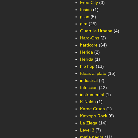
Free City
(3)
fusión
(1)
gijon
(5)
gira
(25)
Guerrilla Urbana
(4)
Hard-Ons
(2)
hardcore
(64)
Herida
(2)
Herïda
(1)
hip hop
(13)
Ideas al plato
(15)
industrial
(2)
Infeccion
(42)
instrumental
(1)
K-Nalón
(1)
Karne Cruda
(1)
Katxopo Rock
(6)
La Ziega
(14)
Level 3
(7)
mafia negra
(11)