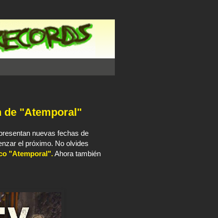
n de "Atemporal"
presentan nuevas fechas de
enzar el próximo. No olvides
sco "Atemporal".
Ahora también