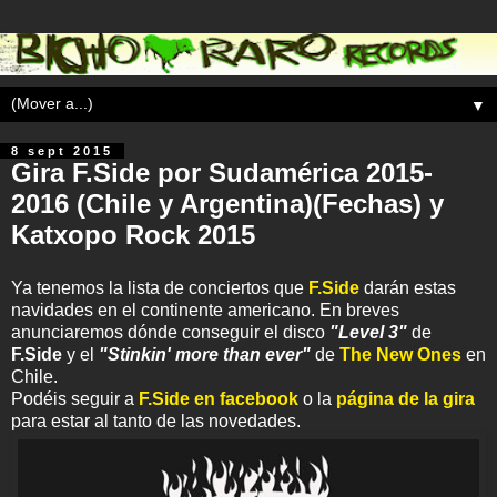
▼
8 sept 2015
Gira F.Side por Sudamérica 2015-
2016 (Chile y Argentina)(Fechas) y
Katxopo Rock 2015
Ya tenemos la lista de conciertos que
F.Side
darán estas
navidades en el continente americano. En breves
anunciaremos dónde conseguir el disco
"Level 3"
de
F.Side
y el
"Stinkin' more than ever"
de
The New Ones
en
Chile.
Podéis seguir a
F.Side en facebook
o la
página de la gira
para estar al tanto de las novedades.